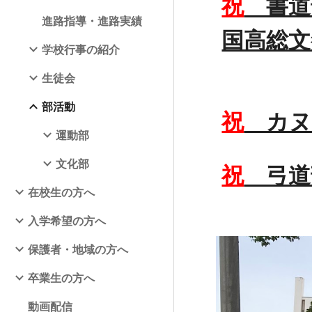
祝
書道
進路指導・進路実績
国高総文
学校行事の紹介
生徒会
部活動
祝
カヌ
運動部
文化部
祝
弓道
在校生の方へ
入学希望の方へ
保護者・地域の方へ
卒業生の方へ
動画配信