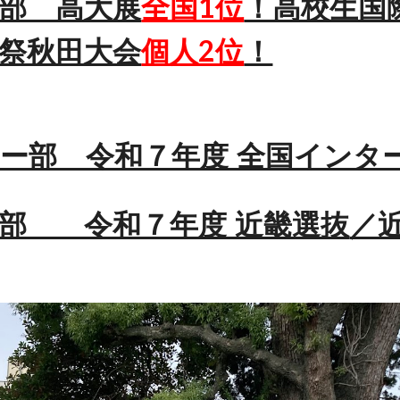
部 高大展
全国1位
！高校生国
祭秋田大会
個人2位
！
ー部 令和７年度 全国イン
部 令和７年度 近畿選抜
／