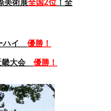
際美術展
全国2位
！全
ターハイ
優勝！
近畿
大会
優勝！