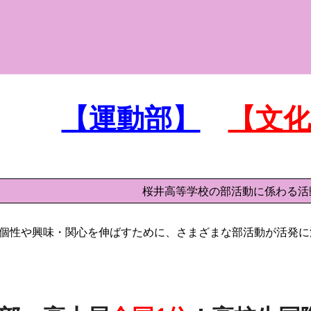
ip to main content
Skip to navigat
【運動部】
【文
動
桜井高等学校の部活動に係わる活
個性や興味・関心を伸ばすために、さまざまな部活動が活発に