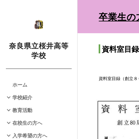
Sk
卒業生の
奈良県立桜井高等
資料室目
学校
資料室目録（創立８
ホーム
学校紹介
教育活動
在校生の方へ
入学希望の方へ