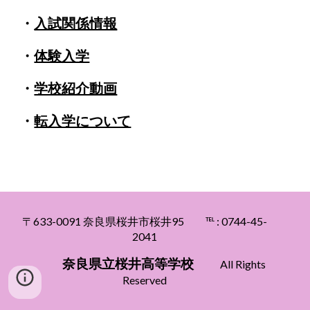
・
入試関係情報
・
体験入学
・
学校紹介動画
・
転入学について
〒633
-0091
奈良県桜井市桜井95
℡ : 0744
-45-
2041
奈良県立
桜井高等
学校
All Rights
Reserved